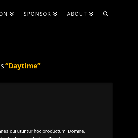
ION
SPONSOR
ABOUT
as
“Daytime”
omnes qui utuntur hoc productum. Domine,