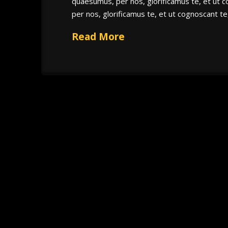
quaesumus, per nos, glorificamus te, et ut 
per nos, glorificamus te, et ut cognoscant t
Read More